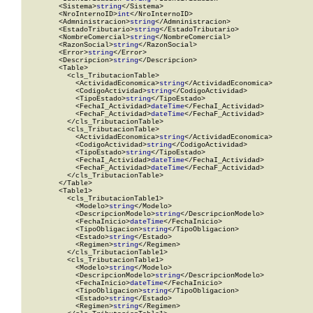
        <Sistema>
string
</Sistema>

        <NroInternoID>
int
</NroInternoID>

        <Admninistracion>
string
</Admninistracion>

        <EstadoTributario>
string
</EstadoTributario>

        <NombreComercial>
string
</NombreComercial>

        <RazonSocial>
string
</RazonSocial>

        <Error>
string
</Error>

        <Descripcion>
string
</Descripcion>

        <Table>

          <cls_TributacionTable>

            <ActividadEconomica>
string
</ActividadEconomica>

            <CodigoActividad>
string
</CodigoActividad>

            <TipoEstado>
string
</TipoEstado>

            <FechaI_Actividad>
dateTime
</FechaI_Actividad>

            <FechaF_Actividad>
dateTime
</FechaF_Actividad>

          </cls_TributacionTable>

          <cls_TributacionTable>

            <ActividadEconomica>
string
</ActividadEconomica>

            <CodigoActividad>
string
</CodigoActividad>

            <TipoEstado>
string
</TipoEstado>

            <FechaI_Actividad>
dateTime
</FechaI_Actividad>

            <FechaF_Actividad>
dateTime
</FechaF_Actividad>

          </cls_TributacionTable>

        </Table>

        <Table1>

          <cls_TributacionTable1>

            <Modelo>
string
</Modelo>

            <DescripcionModelo>
string
</DescripcionModelo>

            <FechaInicio>
dateTime
</FechaInicio>

            <TipoObligacion>
string
</TipoObligacion>

            <Estado>
string
</Estado>

            <Regimen>
string
</Regimen>

          </cls_TributacionTable1>

          <cls_TributacionTable1>

            <Modelo>
string
</Modelo>

            <DescripcionModelo>
string
</DescripcionModelo>

            <FechaInicio>
dateTime
</FechaInicio>

            <TipoObligacion>
string
</TipoObligacion>

            <Estado>
string
</Estado>

            <Regimen>
string
</Regimen>
