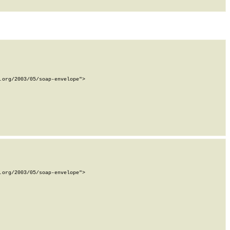
org/2003/05/soap-envelope">

org/2003/05/soap-envelope">
