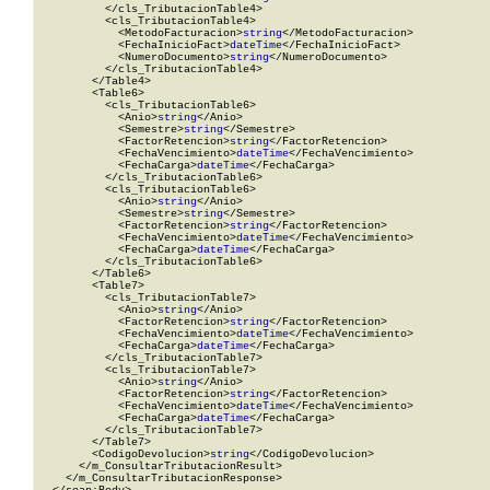
          </cls_TributacionTable4>

          <cls_TributacionTable4>

            <MetodoFacturacion>
string
</MetodoFacturacion>

            <FechaInicioFact>
dateTime
</FechaInicioFact>

            <NumeroDocumento>
string
</NumeroDocumento>

          </cls_TributacionTable4>

        </Table4>

        <Table6>

          <cls_TributacionTable6>

            <Anio>
string
</Anio>

            <Semestre>
string
</Semestre>

            <FactorRetencion>
string
</FactorRetencion>

            <FechaVencimiento>
dateTime
</FechaVencimiento>

            <FechaCarga>
dateTime
</FechaCarga>

          </cls_TributacionTable6>

          <cls_TributacionTable6>

            <Anio>
string
</Anio>

            <Semestre>
string
</Semestre>

            <FactorRetencion>
string
</FactorRetencion>

            <FechaVencimiento>
dateTime
</FechaVencimiento>

            <FechaCarga>
dateTime
</FechaCarga>

          </cls_TributacionTable6>

        </Table6>

        <Table7>

          <cls_TributacionTable7>

            <Anio>
string
</Anio>

            <FactorRetencion>
string
</FactorRetencion>

            <FechaVencimiento>
dateTime
</FechaVencimiento>

            <FechaCarga>
dateTime
</FechaCarga>

          </cls_TributacionTable7>

          <cls_TributacionTable7>

            <Anio>
string
</Anio>

            <FactorRetencion>
string
</FactorRetencion>

            <FechaVencimiento>
dateTime
</FechaVencimiento>

            <FechaCarga>
dateTime
</FechaCarga>

          </cls_TributacionTable7>

        </Table7>

        <CodigoDevolucion>
string
</CodigoDevolucion>

      </m_ConsultarTributacionResult>

    </m_ConsultarTributacionResponse>
