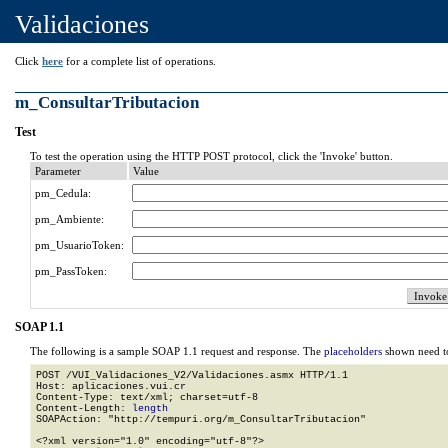
Validaciones
Click
here
for a complete list of operations.
m_ConsultarTributacion
Test
To test the operation using the HTTP POST protocol, click the 'Invoke' button.
Parameter
Value
pm_Cedula:
pm_Ambiente:
pm_UsuarioToken:
pm_PassToken:
SOAP 1.1
The following is a sample SOAP 1.1 request and response. The
placeholders
shown need to
POST /VUI_Validaciones_V2/Validaciones.asmx HTTP/1.1

Host: aplicaciones.vui.cr

Content-Type: text/xml; charset=utf-8

Content-Length: 
length
SOAPAction: "http://tempuri.org/m_ConsultarTributacion"

<?xml version="1.0" encoding="utf-8"?>
