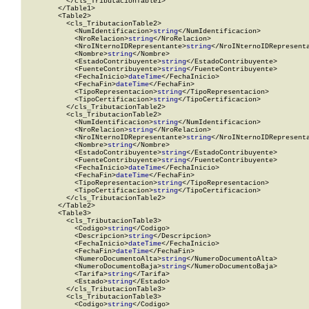
          </cls_TributacionTable1>

        </Table1>

        <Table2>

          <cls_TributacionTable2>

            <NumIdentificacion>
string
</NumIdentificacion>

            <NroRelacion>
string
</NroRelacion>

            <NroINternoIDRepresentante>
string
</NroINternoIDRepresenta
            <Nombre>
string
</Nombre>

            <EstadoContribuyente>
string
</EstadoContribuyente>

            <FuenteContribuyente>
string
</FuenteContribuyente>

            <FechaInicio>
dateTime
</FechaInicio>

            <FechaFin>
dateTime
</FechaFin>

            <TipoRepresentacion>
string
</TipoRepresentacion>

            <TipoCertificacion>
string
</TipoCertificacion>

          </cls_TributacionTable2>

          <cls_TributacionTable2>

            <NumIdentificacion>
string
</NumIdentificacion>

            <NroRelacion>
string
</NroRelacion>

            <NroINternoIDRepresentante>
string
</NroINternoIDRepresenta
            <Nombre>
string
</Nombre>

            <EstadoContribuyente>
string
</EstadoContribuyente>

            <FuenteContribuyente>
string
</FuenteContribuyente>

            <FechaInicio>
dateTime
</FechaInicio>

            <FechaFin>
dateTime
</FechaFin>

            <TipoRepresentacion>
string
</TipoRepresentacion>

            <TipoCertificacion>
string
</TipoCertificacion>

          </cls_TributacionTable2>

        </Table2>

        <Table3>

          <cls_TributacionTable3>

            <Codigo>
string
</Codigo>

            <Descripcion>
string
</Descripcion>

            <FechaInicio>
dateTime
</FechaInicio>

            <FechaFin>
dateTime
</FechaFin>

            <NumeroDocumentoAlta>
string
</NumeroDocumentoAlta>

            <NumeroDocumentoBaja>
string
</NumeroDocumentoBaja>

            <Tarifa>
string
</Tarifa>

            <Estado>
string
</Estado>

          </cls_TributacionTable3>

          <cls_TributacionTable3>

            <Codigo>
string
</Codigo>
