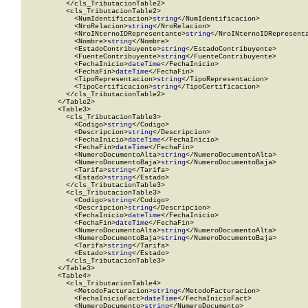
          </cls_TributacionTable2>

          <cls_TributacionTable2>

            <NumIdentificacion>
string
</NumIdentificacion>

            <NroRelacion>
string
</NroRelacion>

            <NroINternoIDRepresentante>
string
</NroINternoIDRepresenta
            <Nombre>
string
</Nombre>

            <EstadoContribuyente>
string
</EstadoContribuyente>

            <FuenteContribuyente>
string
</FuenteContribuyente>

            <FechaInicio>
dateTime
</FechaInicio>

            <FechaFin>
dateTime
</FechaFin>

            <TipoRepresentacion>
string
</TipoRepresentacion>

            <TipoCertificacion>
string
</TipoCertificacion>

          </cls_TributacionTable2>

        </Table2>

        <Table3>

          <cls_TributacionTable3>

            <Codigo>
string
</Codigo>

            <Descripcion>
string
</Descripcion>

            <FechaInicio>
dateTime
</FechaInicio>

            <FechaFin>
dateTime
</FechaFin>

            <NumeroDocumentoAlta>
string
</NumeroDocumentoAlta>

            <NumeroDocumentoBaja>
string
</NumeroDocumentoBaja>

            <Tarifa>
string
</Tarifa>

            <Estado>
string
</Estado>

          </cls_TributacionTable3>

          <cls_TributacionTable3>

            <Codigo>
string
</Codigo>

            <Descripcion>
string
</Descripcion>

            <FechaInicio>
dateTime
</FechaInicio>

            <FechaFin>
dateTime
</FechaFin>

            <NumeroDocumentoAlta>
string
</NumeroDocumentoAlta>

            <NumeroDocumentoBaja>
string
</NumeroDocumentoBaja>

            <Tarifa>
string
</Tarifa>

            <Estado>
string
</Estado>

          </cls_TributacionTable3>

        </Table3>

        <Table4>

          <cls_TributacionTable4>

            <MetodoFacturacion>
string
</MetodoFacturacion>

            <FechaInicioFact>
dateTime
</FechaInicioFact>

            <NumeroDocumento>
string
</NumeroDocumento>
