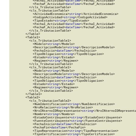
            <FechaI_Actividad>
dateTime
</FechaI_Actividad>

            <FechaF_Actividad>
dateTime
</FechaF_Actividad>

          </cls_TributacionTable>

          <cls_TributacionTable>

            <ActividadEconomica>
string
</ActividadEconomica>

            <CodigoActividad>
string
</CodigoActividad>

            <TipoEstado>
string
</TipoEstado>

            <FechaI_Actividad>
dateTime
</FechaI_Actividad>

            <FechaF_Actividad>
dateTime
</FechaF_Actividad>

          </cls_TributacionTable>

        </Table>

        <Table1>

          <cls_TributacionTable1>

            <Modelo>
string
</Modelo>

            <DescripcionModelo>
string
</DescripcionModelo>

            <FechaInicio>
dateTime
</FechaInicio>

            <TipoObligacion>
string
</TipoObligacion>

            <Estado>
string
</Estado>

            <Regimen>
string
</Regimen>

          </cls_TributacionTable1>

          <cls_TributacionTable1>

            <Modelo>
string
</Modelo>

            <DescripcionModelo>
string
</DescripcionModelo>

            <FechaInicio>
dateTime
</FechaInicio>

            <TipoObligacion>
string
</TipoObligacion>

            <Estado>
string
</Estado>

            <Regimen>
string
</Regimen>

          </cls_TributacionTable1>

        </Table1>

        <Table2>

          <cls_TributacionTable2>

            <NumIdentificacion>
string
</NumIdentificacion>

            <NroRelacion>
string
</NroRelacion>

            <NroINternoIDRepresentante>
string
</NroINternoIDRepresenta
            <Nombre>
string
</Nombre>

            <EstadoContribuyente>
string
</EstadoContribuyente>

            <FuenteContribuyente>
string
</FuenteContribuyente>

            <FechaInicio>
dateTime
</FechaInicio>

            <FechaFin>
dateTime
</FechaFin>

            <TipoRepresentacion>
string
</TipoRepresentacion>

            <TipoCertificacion>
string
</TipoCertificacion>
