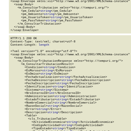
<soap:Envelope xmlns:xsi="http://www.w3.org/2001/XMLSchema-instance" 
  <soap:Body>

    <m_ConsultarTributacion xmlns="http://tempuri.org/">

      <pm_Cedula>
string
</pm_Cedula>

      <pm_Ambiente>
string
</pm_Ambiente>

      <pm_UsuarioToken>
string
</pm_UsuarioToken>

      <pm_PassToken>
string
</pm_PassToken>

    </m_ConsultarTributacion>

  </soap:Body>

</soap:Envelope>
HTTP/1.1 200 OK

Content-Type: text/xml; charset=utf-8

Content-Length: 
length
<?xml version="1.0" encoding="utf-8"?>

<soap:Envelope xmlns:xsi="http://www.w3.org/2001/XMLSchema-instance" 
  <soap:Body>

    <m_ConsultarTributacionResponse xmlns="http://tempuri.org/">

      <m_ConsultarTributacionResult>

        <Condicion>
string
</Condicion>

        <EsMoroso>
string
</EsMoroso>

        <EsOmiso>
string
</EsOmiso>

        <FechaActualizacion>
string
</FechaActualizacion>

        <FechaDesinscripcion>
string
</FechaDesinscripcion>

        <FechaInscripcion>
string
</FechaInscripcion>

        <Identificacion>
string
</Identificacion>

        <Sistema>
string
</Sistema>

        <NroInternoID>
int
</NroInternoID>

        <Admninistracion>
string
</Admninistracion>

        <EstadoTributario>
string
</EstadoTributario>

        <NombreComercial>
string
</NombreComercial>

        <RazonSocial>
string
</RazonSocial>

        <Error>
string
</Error>

        <Descripcion>
string
</Descripcion>

        <Table>

          <cls_TributacionTable>

            <ActividadEconomica>
string
</ActividadEconomica>

            <CodigoActividad>
string
</CodigoActividad>

            <TipoEstado>
string
</TipoEstado>
