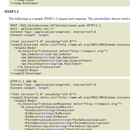
  </soap:Body>

</soap:Envelope>
SOAP 1.2
The following is a sample SOAP 1.2 request and response. The
placeholders
shown need to
POST /VUI_Validaciones_V2/Validaciones.asmx HTTP/1.1

Host: aplicaciones.vui.cr

Content-Type: application/soap+xml; charset=utf-8

Content-Length: 
length
<?xml version="1.0" encoding="utf-8"?>

<soap12:Envelope xmlns:xsi="http://www.w3.org/2001/XMLSchema-instance
  <soap12:Body>

    <m_ConsultarTributacion xmlns="http://tempuri.org/">

      <pm_Cedula>
string
</pm_Cedula>

      <pm_Ambiente>
string
</pm_Ambiente>

      <pm_UsuarioToken>
string
</pm_UsuarioToken>

      <pm_PassToken>
string
</pm_PassToken>

    </m_ConsultarTributacion>

  </soap12:Body>

</soap12:Envelope>
HTTP/1.1 200 OK

Content-Type: application/soap+xml; charset=utf-8

Content-Length: 
length
<?xml version="1.0" encoding="utf-8"?>

<soap12:Envelope xmlns:xsi="http://www.w3.org/2001/XMLSchema-instance
  <soap12:Body>

    <m_ConsultarTributacionResponse xmlns="http://tempuri.org/">

      <m_ConsultarTributacionResult>

        <Condicion>
string
</Condicion>

        <EsMoroso>
string
</EsMoroso>

        <EsOmiso>
string
</EsOmiso>

        <FechaActualizacion>
string
</FechaActualizacion>

        <FechaDesinscripcion>
string
</FechaDesinscripcion>

        <FechaInscripcion>
string
</FechaInscripcion>

        <Identificacion>
string
</Identificacion>
