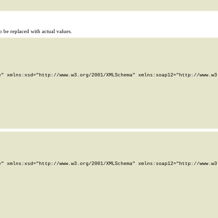
 be replaced with actual values.
" xmlns:xsd="http://www.w3.org/2001/XMLSchema" xmlns:soap12="http://www.w3.
" xmlns:xsd="http://www.w3.org/2001/XMLSchema" xmlns:soap12="http://www.w3.