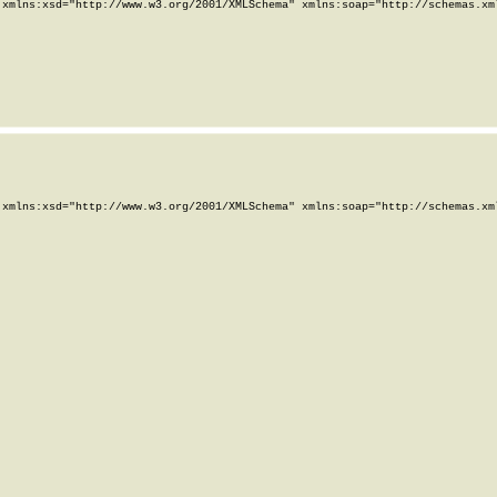
xmlns:xsd="http://www.w3.org/2001/XMLSchema" xmlns:soap="http://schemas.xml
xmlns:xsd="http://www.w3.org/2001/XMLSchema" xmlns:soap="http://schemas.xml