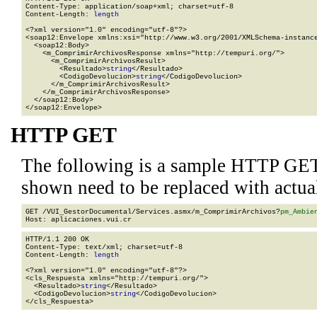
Content-Type: application/soap+xml; charset=utf-8

Content-Length: 
length
<?xml version="1.0" encoding="utf-8"?>

<soap12:Envelope xmlns:xsi="http://www.w3.org/2001/XMLSchema-instance
  <soap12:Body>

    <m_ComprimirArchivosResponse xmlns="http://tempuri.org/">

      <m_ComprimirArchivosResult>

        <Resultado>
string
</Resultado>

        <CodigoDevolucion>
string
</CodigoDevolucion>

      </m_ComprimirArchivosResult>

    </m_ComprimirArchivosResponse>

  </soap12:Body>

</soap12:Envelope>
HTTP GET
The following is a sample HTTP GET
shown need to be replaced with actua
GET /VUI_GestorDocumental/Services.asmx/m_ComprimirArchivos?
pm_Ambie
HTTP/1.1 200 OK

Content-Type: text/xml; charset=utf-8

Content-Length: 
length
<?xml version="1.0" encoding="utf-8"?>

<cls_Respuesta xmlns="http://tempuri.org/">

  <Resultado>
string
</Resultado>

  <CodigoDevolucion>
string
</CodigoDevolucion>

</cls_Respuesta>