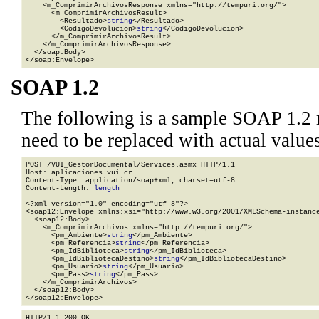
    <m_ComprimirArchivosResponse xmlns="http://tempuri.org/">

      <m_ComprimirArchivosResult>

        <Resultado>
string
</Resultado>

        <CodigoDevolucion>
string
</CodigoDevolucion>

      </m_ComprimirArchivosResult>

    </m_ComprimirArchivosResponse>

  </soap:Body>

</soap:Envelope>
SOAP 1.2
The following is a sample SOAP 1.2 
need to be replaced with actual values
POST /VUI_GestorDocumental/Services.asmx HTTP/1.1

Host: aplicaciones.vui.cr

Content-Type: application/soap+xml; charset=utf-8

Content-Length: 
length
<?xml version="1.0" encoding="utf-8"?>

<soap12:Envelope xmlns:xsi="http://www.w3.org/2001/XMLSchema-instance
  <soap12:Body>

    <m_ComprimirArchivos xmlns="http://tempuri.org/">

      <pm_Ambiente>
string
</pm_Ambiente>

      <pm_Referencia>
string
</pm_Referencia>

      <pm_IdBiblioteca>
string
</pm_IdBiblioteca>

      <pm_IdBibliotecaDestino>
string
</pm_IdBibliotecaDestino>

      <pm_Usuario>
string
</pm_Usuario>

      <pm_Pass>
string
</pm_Pass>

    </m_ComprimirArchivos>

  </soap12:Body>

</soap12:Envelope>
HTTP/1.1 200 OK
