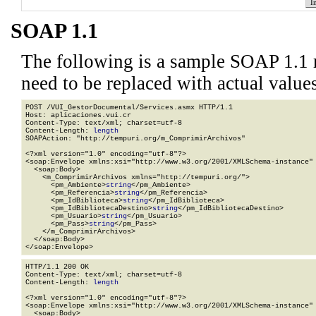
SOAP 1.1
The following is a sample SOAP 1.1 
need to be replaced with actual values
POST /VUI_GestorDocumental/Services.asmx HTTP/1.1

Host: aplicaciones.vui.cr

Content-Type: text/xml; charset=utf-8

Content-Length: 
length
SOAPAction: "http://tempuri.org/m_ComprimirArchivos"

<?xml version="1.0" encoding="utf-8"?>

<soap:Envelope xmlns:xsi="http://www.w3.org/2001/XMLSchema-instance" 
  <soap:Body>

    <m_ComprimirArchivos xmlns="http://tempuri.org/">

      <pm_Ambiente>
string
</pm_Ambiente>

      <pm_Referencia>
string
</pm_Referencia>

      <pm_IdBiblioteca>
string
</pm_IdBiblioteca>

      <pm_IdBibliotecaDestino>
string
</pm_IdBibliotecaDestino>

      <pm_Usuario>
string
</pm_Usuario>

      <pm_Pass>
string
</pm_Pass>

    </m_ComprimirArchivos>

  </soap:Body>

</soap:Envelope>
HTTP/1.1 200 OK

Content-Type: text/xml; charset=utf-8

Content-Length: 
length
<?xml version="1.0" encoding="utf-8"?>

<soap:Envelope xmlns:xsi="http://www.w3.org/2001/XMLSchema-instance" 
  <soap:Body>
