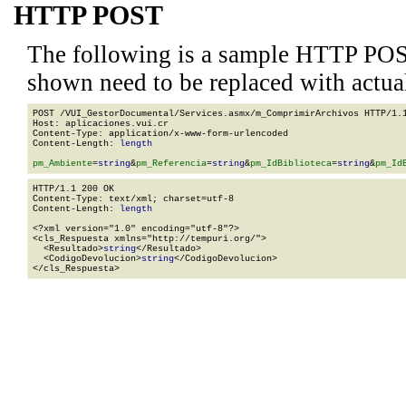
HTTP POST
The following is a sample HTTP POS
shown need to be replaced with actua
POST /VUI_GestorDocumental/Services.asmx/m_ComprimirArchivos HTTP/1.1
Host: aplicaciones.vui.cr

Content-Type: application/x-www-form-urlencoded

Content-Length: 
length
pm_Ambiente
=
string
&
pm_Referencia
=
string
&
pm_IdBiblioteca
=
string
&
pm_Id
HTTP/1.1 200 OK

Content-Type: text/xml; charset=utf-8

Content-Length: 
length
<?xml version="1.0" encoding="utf-8"?>

<cls_Respuesta xmlns="http://tempuri.org/">

  <Resultado>
string
</Resultado>

  <CodigoDevolucion>
string
</CodigoDevolucion>

</cls_Respuesta>