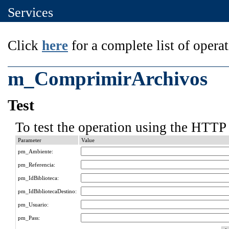
Services
Click
here
for a complete list of operat
m_ComprimirArchivos
Test
To test the operation using the HTTP 
Parameter
Value
pm_Ambiente:
pm_Referencia:
pm_IdBiblioteca:
pm_IdBibliotecaDestino:
pm_Usuario:
pm_Pass: