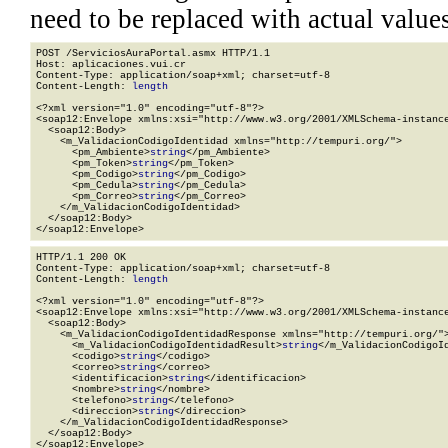
need to be replaced with actual values
POST /ServiciosAuraPortal.asmx HTTP/1.1

Host: aplicaciones.vui.cr

Content-Type: application/soap+xml; charset=utf-8

Content-Length: 
length
<?xml version="1.0" encoding="utf-8"?>

<soap12:Envelope xmlns:xsi="http://www.w3.org/2001/XMLSchema-instance
  <soap12:Body>

    <m_ValidacionCodigoIdentidad xmlns="http://tempuri.org/">

      <pm_Ambiente>
string
</pm_Ambiente>

      <pm_Token>
string
</pm_Token>

      <pm_Codigo>
string
</pm_Codigo>

      <pm_Cedula>
string
</pm_Cedula>

      <pm_Correo>
string
</pm_Correo>

    </m_ValidacionCodigoIdentidad>

  </soap12:Body>

</soap12:Envelope>
HTTP/1.1 200 OK

Content-Type: application/soap+xml; charset=utf-8

Content-Length: 
length
<?xml version="1.0" encoding="utf-8"?>

<soap12:Envelope xmlns:xsi="http://www.w3.org/2001/XMLSchema-instance
  <soap12:Body>

    <m_ValidacionCodigoIdentidadResponse xmlns="http://tempuri.org/">
      <m_ValidacionCodigoIdentidadResult>
string
</m_ValidacionCodigoId
      <codigo>
string
</codigo>

      <correo>
string
</correo>

      <identificacion>
string
</identificacion>

      <nombre>
string
</nombre>

      <telefono>
string
</telefono>

      <direccion>
string
</direccion>

    </m_ValidacionCodigoIdentidadResponse>

  </soap12:Body>

</soap12:Envelope>