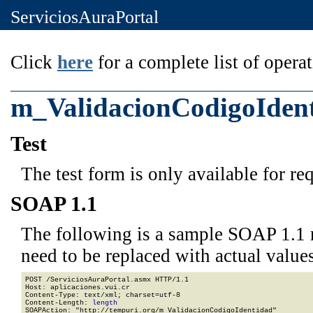
ServiciosAuraPortal
Click
here
for a complete list of operat
m_ValidacionCodigoIden
Test
The test form is only available for re
SOAP 1.1
The following is a sample SOAP 1.1 
need to be replaced with actual values
POST /ServiciosAuraPortal.asmx HTTP/1.1

Host: aplicaciones.vui.cr

Content-Type: text/xml; charset=utf-8

Content-Length: 
length
SOAPAction: "http://tempuri.org/m_ValidacionCodigoIdentidad"
