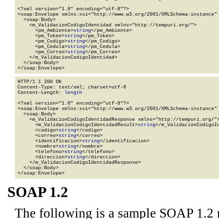
<?xml version="1.0" encoding="utf-8"?>

<soap:Envelope xmlns:xsi="http://www.w3.org/2001/XMLSchema-instance" 
  <soap:Body>

    <m_ValidacionCodigoIdentidad xmlns="http://tempuri.org/">

      <pm_Ambiente>
string
</pm_Ambiente>

      <pm_Token>
string
</pm_Token>

      <pm_Codigo>
string
</pm_Codigo>

      <pm_Cedula>
string
</pm_Cedula>

      <pm_Correo>
string
</pm_Correo>

    </m_ValidacionCodigoIdentidad>

  </soap:Body>

</soap:Envelope>
HTTP/1.1 200 OK

Content-Type: text/xml; charset=utf-8

Content-Length: 
length
<?xml version="1.0" encoding="utf-8"?>

<soap:Envelope xmlns:xsi="http://www.w3.org/2001/XMLSchema-instance" 
  <soap:Body>

    <m_ValidacionCodigoIdentidadResponse xmlns="http://tempuri.org/">
      <m_ValidacionCodigoIdentidadResult>
string
</m_ValidacionCodigoId
      <codigo>
string
</codigo>

      <correo>
string
</correo>

      <identificacion>
string
</identificacion>

      <nombre>
string
</nombre>

      <telefono>
string
</telefono>

      <direccion>
string
</direccion>

    </m_ValidacionCodigoIdentidadResponse>

  </soap:Body>

</soap:Envelope>
SOAP 1.2
The following is a sample SOAP 1.2 